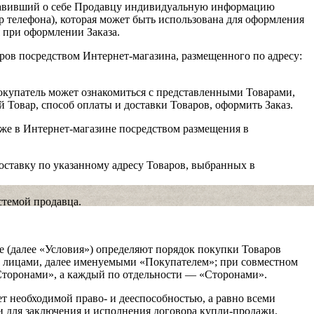
тавивший о себе Продавцу индивидуальную информацию
р телефона), которая может быть использована для оформления
 при оформлении Заказа.
ов посредством Интернет-магазина, размещенного по адресу:
окупатель может ознакомиться с представленными Товарами,
 Товар, способ оплаты и доставки Товаров, оформить Заказ.
же в Интернет-магазине посредством размещения в
оставку по указанному адресу Товаров, выбранных в
стемой продавца.
е (далее «Условия») определяют порядок покупки Товаров
 лицами, далее именуемыми «Покупателем»; при совместном
торонами», а каждый по отдельности — «Сторонами».
ет необходимой право- и дееспособностью, а равно всеми
 для заключения и исполнения договора купли-продажи.