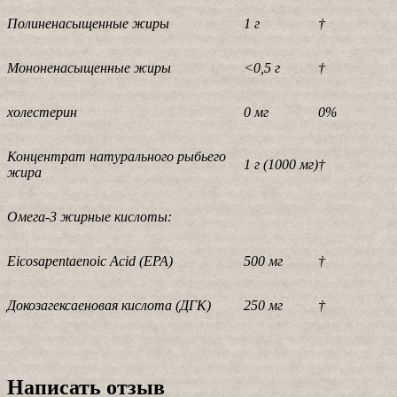
Полиненасыщенные жиры
1 г
†
Мононенасыщенные жиры
<0,5 г
†
холестерин
0 мг
0%
Концентрат натурального рыбьего
1 г (1000 мг)
†
жира
Омега-3 жирные кислоты:
Eicosapentaenoic Acid (EPA)
500 мг
†
Докозагексаеновая кислота (ДГК)
250 мг
†
Написать отзыв