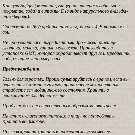
Капсула Softgel (желатин, глицерин, энтеросолюбильное
покрытие, вода) и витамин Е (в виде натурального d-альфа-
токоферола).
Содержит рыбу (сардины, анчоусы, макрель). Витамин e из
сои.
Не производится с ингредиентами дрожжей, пшеницы,
глютена, молока, яиц или моллюсков. Производится в
установке GMP, которая обрабатывает другие ингредиенты,
содержащие эти аллергены.
Предупреждения
Только для взрослых. Проконсультируйтесь с врачом, если вы
беременны / кормите грудью, принимаете лекарства или
страдаете от медицинского состояния. Хранить в
недоступном для детей месте.
Продукт может естественным образом менять цвет.
Пакетик с влагопоглотителем в пищу не потреблять.
Хранить во флаконе.
После вскрытия хранить в прохладном сухом месте.