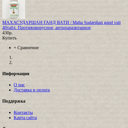
МАХАСУДАРШАН ГАНД ВАТИ / Maha Sudarshan gand vati
40табл. Противовирусное, антипаразитарное
430р.
Купить
+
Сравнение
Информация
О нас
Доставка и оплата
Поддержка
Контакты
Карта сайта