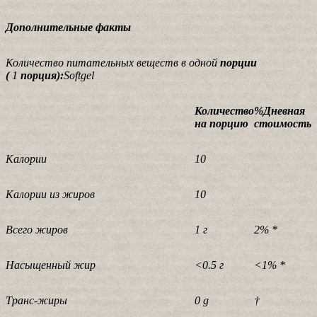
Дополнительные факты
Количество питательных веществ в одной
порции
(
1
порция):
Softgel
Количество
%Дневная
на порцию
стоимость
Калории
10
Калории из жиров
10
Всего жиров
1 г
2% *
Насыщенный жир
<0.5 г
<1% *
Транс-жиры
0 g
†