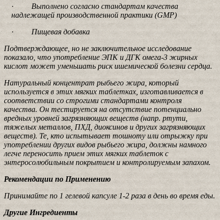
·
Выполнено согласно стандартам качества
надлежащей производственной практики (GMP)
·
Пищевая добавка
Подтверждающее, но не заключительное исследование
показало, что употребление ЭПК и ДГК омега-3 жирных
кислот может уменьшать риск ишемической болезни сердца.
Натуральный концентрат рыбьего жира, который
используется в этих мягких таблетках, изготавливается в
соответствии со строгими стандартами контроля
качества. Он тестируется на отсутствие потенциально
вредных уровней загрязняющих веществ (напр. ртути,
тяжелых металлов, ПХД, диоксинов и других загрязняющих
веществ). Те, кто испытывает тошноту или отрыжку при
употреблении других видов рыбьего жира, должны намного
легче переносить прием этих мягких таблеток с
энтеросолюбильным покрытием и контролируемым запахом.
Рекомендации по Применению
Принимайте по 1 гелевой капсуле 1-2 раза в день во время еды.
Другие Ингредиенты