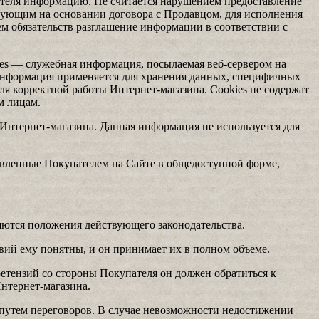
ателя информацию. Не считается нарушением предоставление
вующим на основании договора с Продавцом, для исполнения
ем обязательств разглашение информации в соответствии с
ies — служебная информация, посылаемая веб-сервером на
 информация применяется для хранения данных, специфичных
ля корректной работы Интернет-магазина. Cookies не содержат
м лицам.
Интернет-магазина. Данная информация не используется для
тавленные Покупателем на Сайте в общедоступной форме,
тся положения действующего законодательства.
овий ему понятны, и он принимает их в полном объеме.
етензий со стороны Покупателя он должен обратиться к
Интернет-магазина.
 путем переговоров. В случае невозможности недостижении