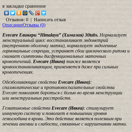
в закладки
сравнение
Отзывов: 0
|
Написать отзыв
Описание
Отзывы (0)
Evecare Евикери “Himalaya” (Хималая) 30tabs.
Нормализует
менструальный цикл: восстанавливает эндометрий
(внутреннюю оболочку матки), нормализует эндогенные
гормональные секреции, устраняет сбои циклического ритма и
снимает симптомы дисфункциональных маточных
кровотечений.
Evecare (Ивкеа)
также является
кровоостанавливающим, применяется даже при сильных
кровотечениях.
Обезболивающие свойства
Evecare (Ивкеа)
:
спазмолитические и противовоспалительные свойства
Evecare помогают бороться с болью во время менструации
или менструальных расстройств.
Гематиновые свойства
Evecare (Ивкеа)
: стимулирует
иммунную систему и помогает в повышении уровня
гемоглобина в крови. Это действие является полезным при
лечении анемии и слабости, связанные с нарушениями матки.