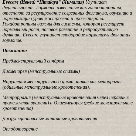
Evecare (Ивкеа) “Himalaya” (Хималая)
Улучшает
фертильность: Гормоны, известные как гонадотропины,
отвечают за регулирование созревания фолликула, овуляцию и
нормализацию уровня эстрогена и прогестерона.
Гонадотропины важны для системы, которая регулирует
нормальный рост, половое развитие и репродуктивную
функцию. Evecare улучшает плодородие нормализуя фон этих
гормонов.
Показания:
Предменструальный синдром
Дисменорея (менструальные спазмы)
Нарушения менструального цикла, такие как меноррагия
(обильные менструальные кровотечения),
Метроррагия (менструальные кровотечения через неравные
промежутки времени) и Олигоменорея (редкие менструальные
кровотечения)
Дисфункциональные маточные кровотечения
Оплодотворение