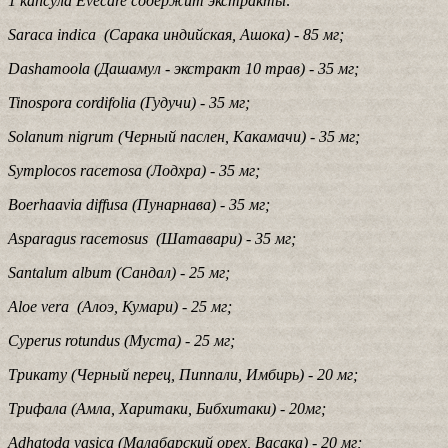
1 кaпсула Evecare содержит экстракты:
Saraca indica (Сарака индийская, Ашока) - 85 мг;
Dashamoola (Дашамул - экстракт 10 трав) - 35 мг;
Tinospora cordifolia (Гудучи) - 35 мг;
Solanum nigrum (Черный паслен, Какамачи) - 35 мг;
Symplocos racemosa (Лодхра) - 35 мг;
Boerhaavia diffusa (Пунарнава) - 35 мг;
Asparagus racemosus (Шатавари) - 35 мг;
Santalum album (Сандал) - 25 мг;
Aloe vera (Алоэ, Кумари) - 25 мг;
Cyperus rotundus (Муста) - 25 мг;
Трикату (Черный перец, Пиппали, Имбирь) - 20 мг;
Трифала (Амла, Харитаки, Бибхитаки) - 20мг;
Adhatoda vasica (Малабарский орех, Васака) - 20 мг;