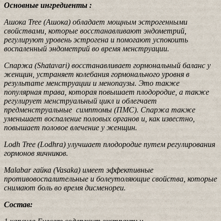
Основные ингредиенты :
Ашока Tree (Ашока) обладает мощным эстрогенными
свойствами, которые восстанавливают эндометрий,
регулируют уровень эстрогена и помогают успокоить
воспаленный эндометрий во время менструации.
Спаржа (Shatavari) восстанавливает гормональный баланс у
женщин, устраняет колебания гормонального уровня в
результате менструации и менопаузы. Это также
популярная трава, которая повышает плодородие, а также
регулирует менструальный цикл и облегчает
предменструальные симптомы (ПМС). Спаржа также
уменьшает воспаление половых органов и, как известно,
повышает половое влечение у женщин.
Lodh Tree (Lodhra) улучшает плодородие путем регулирования
гормонов яичников.
Malabar гайка (Vasaka) имеет эффективные
противовоспалительные и болеутоляющие свойства, которые
снимают боль во время дисменореи.
Состав: