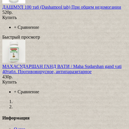
ДАШМУЛ 100 таб (Dashamool tab) При общем недомогании
520р.
Купить
+
Сравнение
Быстрый просмотр
МАХАСУДАРШАН ГАНД ВАТИ / Maha Sudarshan gand vati
40табл. Противовирусное, антипаразитарное
430р.
Купить
+
Сравнение
Информация