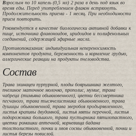
В
зрослым по 10 капель (0,5 мл) 2 раза в день под язык во
время еды. Перед употреблением флакон встряхнуть.
Продолжительность приема ‑ 1 месяц. При необходимости
прием повторить.
Рекомендуется в качестве биологически активной добавки к
пище, источника флавоноидов, иридоидов и полифенольных
соединений, содержащей эфирные масла.
Противопоказания: индивидуальная непереносимость
компонентов продукта, беременность и кормление грудью,
аллергические реакции на продукты пчеловодства.
Состав
Трава эхинацеи пурпурной, плоды боярышника желтого,
пчелиное маточное молочко, прополис, мумие, трава
чабреца (тимьяна обыкновенного), цветки бессмертника
песчаного, трава тысячелистника обыкновенного, трава
душицы обыкновенной, трава зверобоя продырявленного,
листья крапивы двудомной, листья мяты перечной, листья
подорожника большого, трава пустырника пятилопастного,
цветки ромашки аптечной, корневища бадана
толстолистного, почки и хвоя сосны обыкновенной, почки и
листья березы повислой.