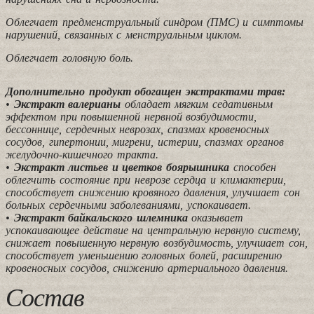
Облегчает предменструальный синдром (ПМС) и симптомы
нарушений, связанных с менструальным циклом.
Облегчает головную боль.
Дополнительно продукт обогащен экстрактами трав:
•
Экстракт валерианы
обладает мягким седативным
эффектом при повышенной нервной возбудимости,
бессоннице, сердечных неврозах, спазмах кровеносных
сосудов, гипертонии, мигрени, истерии, спазмах органов
желудочно-кишечного тракта.
•
Экстракт листьев и цветков боярышника
способен
облегчить состояние при неврозе сердца и климактерии,
способствует снижению кровяного давления, улучшает сон
больных сердечными заболеваниями, успокаивает.
•
Экстракт байкальского шлемника
оказывает
успокаивающее действие на центральную нервную систему,
снижает повышенную нервную возбудимость, улучшает сон,
способствует уменьшению головных болей, расширению
кровеносных сосудов, снижению артериального давления.
Состав