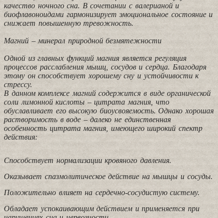
качество ночного сна. В сочетании с валерианой и
биофлавоноидами гармонизирует эмоциональное состояние и
снижает повышенную тревожность.
Магний – минерал природной безмятежности
Одной из главных функций магния является регуляция
процессов расслабления мышц, сосудов и сердца. Благодаря
этому он способствует хорошему сну и устойчивости к
стрессу.
В данном комплексе магний содержится в виде органической
соли лимонной кислоты – цитрата магния, что
обуславливает его высокую биоусвояемость. Однако хорошая
растворимость в воде – далеко не единственная
особенность цитрата магния, имеющего широкий спектр
действия:
Способствует нормализации кровяного давления.
Оказывает спазмолитическое действие на мышцы и сосуды.
Положительно влияет на сердечно-сосудистую систему.
Обладает успокаивающим действием и применяется при
нарушениях сна и нервозности.