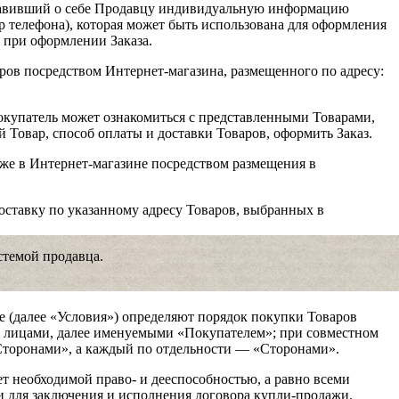
тавивший о себе Продавцу индивидуальную информацию
р телефона), которая может быть использована для оформления
 при оформлении Заказа.
ов посредством Интернет-магазина, размещенного по адресу:
окупатель может ознакомиться с представленными Товарами,
 Товар, способ оплаты и доставки Товаров, оформить Заказ.
же в Интернет-магазине посредством размещения в
оставку по указанному адресу Товаров, выбранных в
стемой продавца.
е (далее «Условия») определяют порядок покупки Товаров
 лицами, далее именуемыми «Покупателем»; при совместном
торонами», а каждый по отдельности — «Сторонами».
ет необходимой право- и дееспособностью, а равно всеми
 для заключения и исполнения договора купли-продажи.