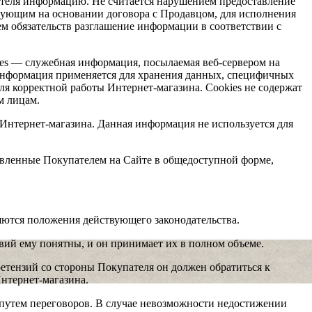
ателя информацию. Не считается нарушением предоставление
вующим на основании договора с Продавцом, для исполнения
ем обязательств разглашение информации в соответствии с
ies — служебная информация, посылаемая веб-сервером на
 информация применяется для хранения данных, специфичных
ля корректной работы Интернет-магазина. Cookies не содержат
м лицам.
Интернет-магазина. Данная информация не используется для
тавленные Покупателем на Сайте в общедоступной форме,
тся положения действующего законодательства.
овий ему понятны, и он принимает их в полном объеме.
етензий со стороны Покупателя он должен обратиться к
Интернет-магазина.
 путем переговоров. В случае невозможности недостижении