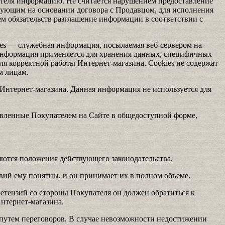
ателя информацию. Не считается нарушением предоставление
вующим на основании договора с Продавцом, для исполнения
ем обязательств разглашение информации в соответствии с
ies — служебная информация, посылаемая веб-сервером на
 информация применяется для хранения данных, специфичных
ля корректной работы Интернет-магазина. Cookies не содержат
м лицам.
Интернет-магазина. Данная информация не используется для
тавленные Покупателем на Сайте в общедоступной форме,
тся положения действующего законодательства.
овий ему понятны, и он принимает их в полном объеме.
етензий со стороны Покупателя он должен обратиться к
Интернет-магазина.
 путем переговоров. В случае невозможности недостижении