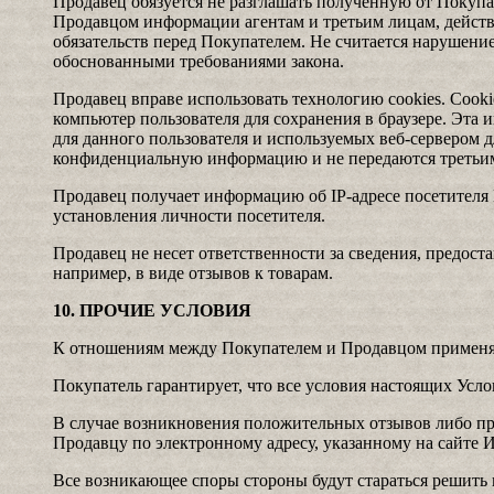
Продавец обязуется не разглашать полученную от Покуп
Продавцом информации агентам и третьим лицам, дейст
обязательств перед Покупателем. Не считается нарушени
обоснованными требованиями закона.
Продавец вправе использовать технологию cookies. Cook
компьютер пользователя для сохранения в браузере. Эта
для данного пользователя и используемых веб-сервером д
конфиденциальную информацию и не передаются третьи
Продавец получает информацию об IP-адресе посетителя 
установления личности посетителя.
Продавец не несет ответственности за сведения, предос
например, в виде отзывов к товарам.
10. ПРОЧИЕ УСЛОВИЯ
К отношениям между Покупателем и Продавцом применяю
Покупатель гарантирует, что все условия настоящих Усл
В случае возникновения положительных отзывов либо пр
Продавцу по электронному адресу, указанному на сайте 
Все возникающее споры стороны будут стараться решить