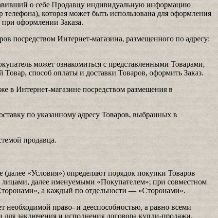
тавивший о себе Продавцу индивидуальную информацию
р телефона), которая может быть использована для оформления
 при оформлении Заказа.
ов посредством Интернет-магазина, размещенного по адресу:
окупатель может ознакомиться с представленными Товарами,
 Товар, способ оплаты и доставки Товаров, оформить Заказ.
же в Интернет-магазине посредством размещения в
оставку по указанному адресу Товаров, выбранных в
стемой продавца.
е (далее «Условия») определяют порядок покупки Товаров
 лицами, далее именуемыми «Покупателем»; при совместном
торонами», а каждый по отдельности — «Сторонами».
ет необходимой право- и дееспособностью, а равно всеми
 для заключения и исполнения договора купли-продажи.